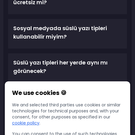
ücretsiz mi?
Sosyal medyada süslü yazı tipleri
kullanabilir miyim?
Süslü yazı tipleri her yerde aynı mı
görünecek?
We use cookies 🍪
Bu yazı tiplerini kullanmak için
herhangi bir şey yüklemem gerekiyor
We and selected third parties use cookies or similar
technologies for technical purposes and, with your
mu?
consent, for other purposes as specified in our
cookie policy
.
You can consent to the use of such technologies