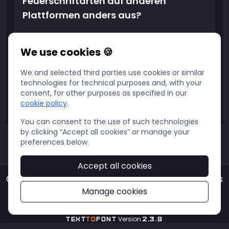
Feuerschriftarten auf anderen
Plattformen anders aus?
We use cookies 🍪
Kann ich Brandtext in meinem Blog
oder YouTube-Thumbnails
We and selected third parties use cookies or similar
technologies for technical purposes and, with your
verwenden?
consent, for other purposes as specified in our
cookie policy
.
You can consent to the use of such technologies
by clicking “Accept all cookies” or manage your
preferences below.
Accept all cookies
©
2026
Text
To
Font - Powered by
WebTech Solutions
Disclaimer
Manage cookies
Privacy Policy
Contact Us
Version
Text
To
Font
2.3.9